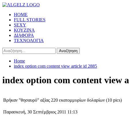
Skip
to
Primary
HOME
content
Menu
FULL STORIES
SEXY
ΚΟΥΖΙΝΑ
ΔΙΑΦΟΡΑ
ΤΕΧΝΟΛΟΓΙΑ
Αναζήτηση
για:
Home
index option com content view article id 2885
index option com content view ar
Βρήκαν ”θησαυρό” αξίας 220 εκατομμυρίων δολαρίων (10 pics)
Παρασκευή, 30 Σεπτέμβριος 2011 11:13