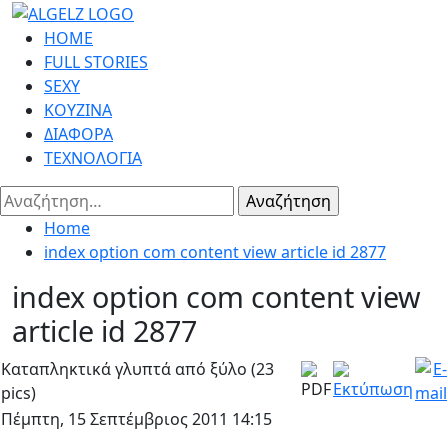
Skip
to
Primary
HOME
content
Menu
FULL STORIES
SEXY
ΚΟΥΖΙΝΑ
ΔΙΑΦΟΡΑ
ΤΕΧΝΟΛΟΓΙΑ
Αναζήτηση
για:
Home
index option com content view article id 2877
index option com content view
article id 2877
Καταπληκτικά γλυπτά από ξύλο (23
pics)
Πέμπτη, 15 Σεπτέμβριος 2011 14:15