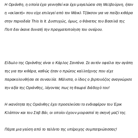
Η Οριάνθη, η οποία έχει γεννηθεί και έχει μεγαλώσει στη Μελβούρνη, ήταν
η «εκλεκτή» που είχε επιλεγεί από τον Μάικλ Τζάκσον για να παίξει κιθάρα
στην περιοδεία This Is It. Δυστυχώς, όμως, ο θάνατος του Βασιλιά της
Ποπ δεν έκανε δυνατή την πραγματοποίηση του ονείρου.
Είδωλο της Οριάνθης είναι ο Κάρλος Σαντάνα. Σε αυτόν οφείλει την αγάπη
της για την κιθάρα, καθώς ήταν ο πρώτος καλλιτέχνης που είχε
παρακολουθήσει σε συναυλία. Μάλιστα, ο ίδιος ο βιρτουόζος αναγνώρισε
την αξία της Οριάνθης, λέγοντας πως τη θεωρεί διάδοχό του!
Η ικανότητα της Οριάνθης έχει προσελκύσει το ενδιαφέρον του Έρικ
Κλάπτον και του Στιβ Βάι, οι οποίοι έχουν μοιραστεί τη σκηνή μαζί της.
Πάρτε μια γεύση από το ταλέντο της υπέροχης συμπατριώτισσας!