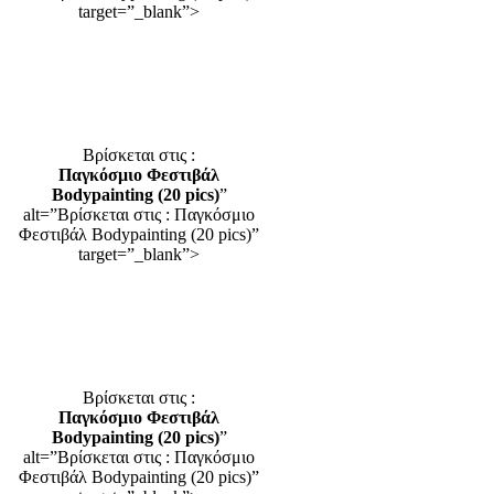
target=”_blank”>
Βρίσκεται στις :
Παγκόσμιο Φεστιβάλ
Bodypainting (20 pics)
”
alt=”Βρίσκεται στις : Παγκόσμιο
Φεστιβάλ Bodypainting (20 pics)”
target=”_blank”>
Βρίσκεται στις :
Παγκόσμιο Φεστιβάλ
Bodypainting (20 pics)
”
alt=”Βρίσκεται στις : Παγκόσμιο
Φεστιβάλ Bodypainting (20 pics)”