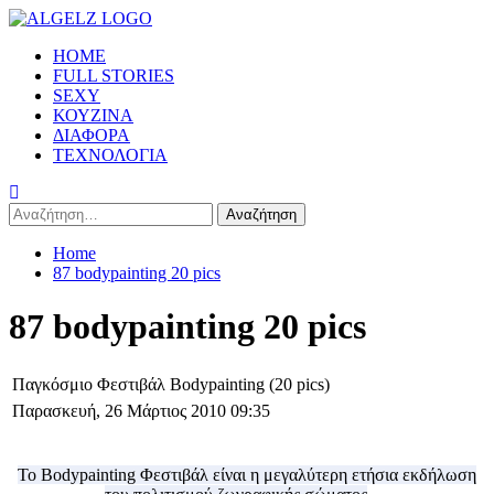
Skip
to
Primary
HOME
content
Menu
FULL STORIES
SEXY
ΚΟΥΖΙΝΑ
ΔΙΑΦΟΡΑ
ΤΕΧΝΟΛΟΓΙΑ
Αναζήτηση
για:
Home
87 bodypainting 20 pics
87 bodypainting 20 pics
Παγκόσμιο Φεστιβάλ Bodypainting (20 pics)
Παρασκευή, 26 Μάρτιος 2010 09:35
Το Bodypainting Φεστιβάλ είναι η μεγαλύτερη ετήσια εκδήλωση