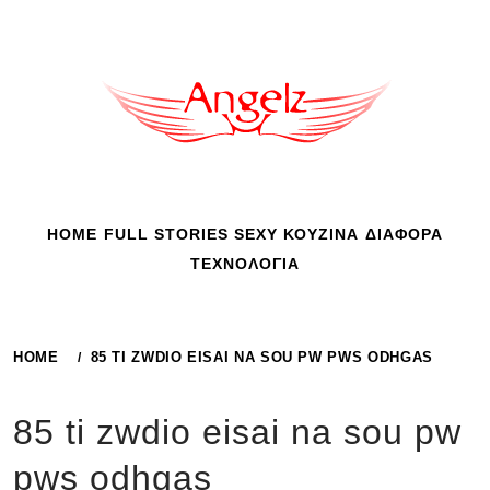
Skip
to
content
HOME
FULL STORIES
SEXY
ΚΟΥΖΙΝΑ
ΔΙΑΦΟΡΑ
ΤΕΧΝΟΛΟΓΙΑ
HOME
85 TI ZWDIO EISAI NA SOU PW PWS ODHGAS
85 ti zwdio eisai na sou pw
pws odhgas