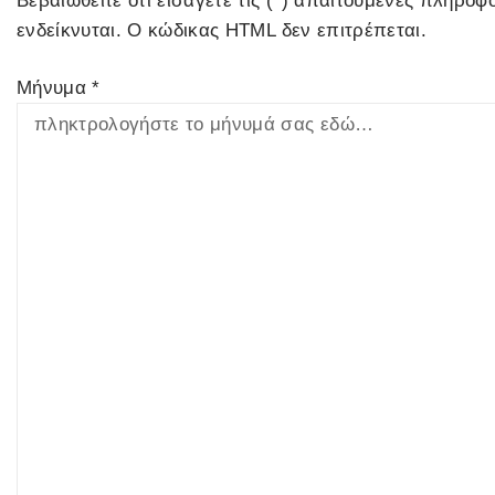
Βεβαιωθείτε ότι εισάγετε τις (*) απαιτούμενες πληροφ
ενδείκνυται. Ο κώδικας HTML δεν επιτρέπεται.
Μήνυμα *