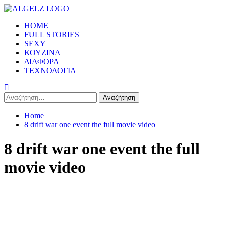
Skip
to
Primary
HOME
content
Menu
FULL STORIES
SEXY
ΚΟΥΖΙΝΑ
ΔΙΑΦΟΡΑ
ΤΕΧΝΟΛΟΓΙΑ
Αναζήτηση
για:
Home
8 drift war one event the full movie video
8 drift war one event the full
movie video