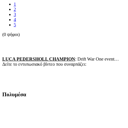
1
2
3
4
5
(0 ψήφοι)
LUCA PEDERSHOLL CHAMPION
: Drift War One event…
Δείτε το εντυπωσιακό βίντεο που συναρπάζει:
Πολυμέσα