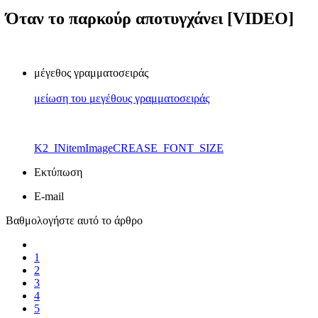
Όταν το παρκούρ αποτυγχάνει [VIDEO]
μέγεθος γραμματοσειράς
μείωση του μεγέθους γραμματοσειράς
K2_INitemImageCREASE_FONT_SIZE
Εκτύπωση
E-mail
Βαθμολογήστε αυτό το άρθρο
1
2
3
4
5