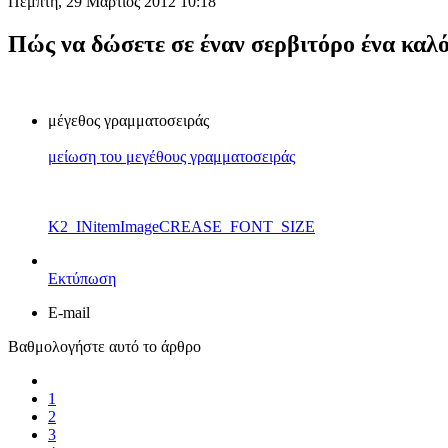
Πέμπτη, 29 Μάρτιος 2012 10:18
Πώς να δώσετε σε έναν σερβιτόρο ένα καλό
μέγεθος γραμματοσειράς
μείωση του μεγέθους γραμματοσειράς
K2_INitemImageCREASE_FONT_SIZE
Εκτύπωση
E-mail
Βαθμολογήστε αυτό το άρθρο
1
2
3