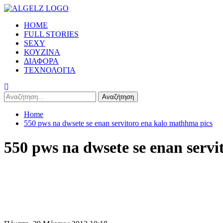
Skip
to
Primary
HOME
content
Menu
FULL STORIES
SEXY
ΚΟΥΖΙΝΑ
ΔΙΑΦΟΡΑ
ΤΕΧΝΟΛΟΓΙΑ
Αναζήτηση
για:
Home
550 pws na dwsete se enan servitoro ena kalo mathhma pics
550 pws na dwsete se enan serv