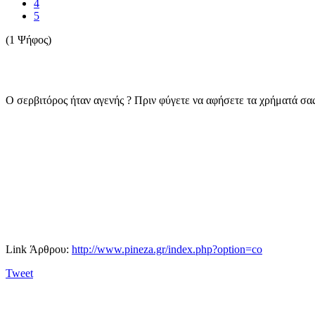
4
5
(1 Ψήφος)
Ο σερβιτόρος ήταν αγενής ? Πριν φύγετε να αφήσετε τα χρήματά σα
Link Άρθρου:
http://www.pineza.gr/index.php?option=co
Tweet