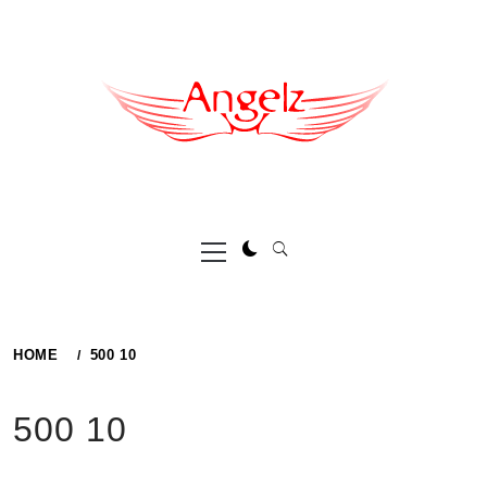
Skip
to
content
Primary
Menu
HOME
500 10
500 10