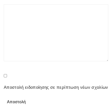
Αποστολή ειδοποίησης σε περίπτωση νέων σχολίων
Αποστολή