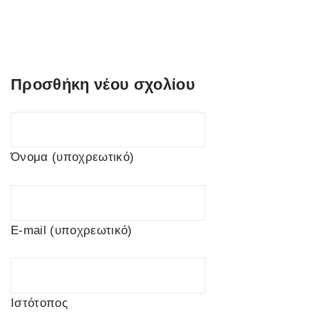
Προσθήκη νέου σχολίου
Όνομα (υποχρεωτικό)
E-mail (υποχρεωτικό)
Ιστότοπος