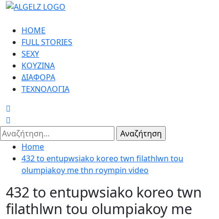
Skip
to
Primary
content
HOME
Menu
FULL STORIES
SEXY
ΚΟΥΖΙΝΑ
ΔΙΑΦΟΡΑ
ΤΕΧΝΟΛΟΓΙΑ
Αναζήτηση
για:
Home
432 to entupwsiako koreo twn filathlwn tou
olumpiakoy me thn roympin video
432 to entupwsiako koreo twn
filathlwn tou olumpiakoy me