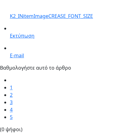
K2_INitemImageCREASE_FONT_SIZE
Εκτύπωση
E-mail
Βαθμολογήστε αυτό το άρθρο
1
2
3
4
5
(0 ψήφοι)