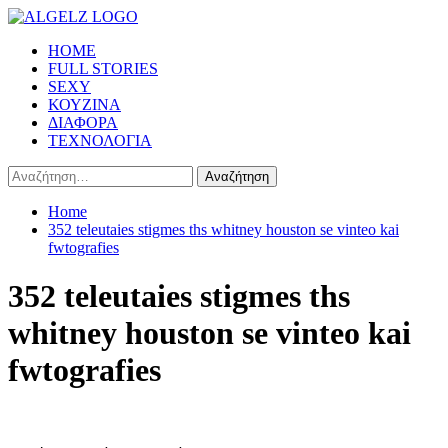
Skip
to
Primary
HOME
content
Menu
FULL STORIES
SEXY
ΚΟΥΖΙΝΑ
ΔΙΑΦΟΡΑ
ΤΕΧΝΟΛΟΓΙΑ
Αναζήτηση
για:
Home
352 teleutaies stigmes ths whitney houston se vinteo kai
fwtografies
352 teleutaies stigmes ths
whitney houston se vinteo kai
fwtografies