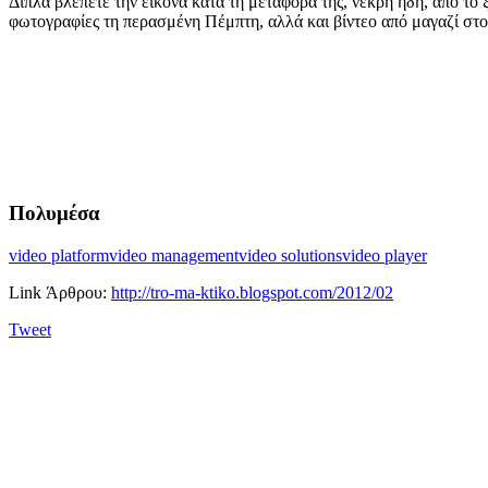
Δίπλα βλέπετε την εικόνα κατά τη μεταφορά της, νεκρή ήδη, από το 
φωτογραφίες τη περασμένη Πέμπτη, αλλά και βίντεο από μαγαζί σ
Πολυμέσα
video platform
video management
video solutions
video player
Link Άρθρου:
http://tro-ma-ktiko.blogspot.com/2012/02
Tweet