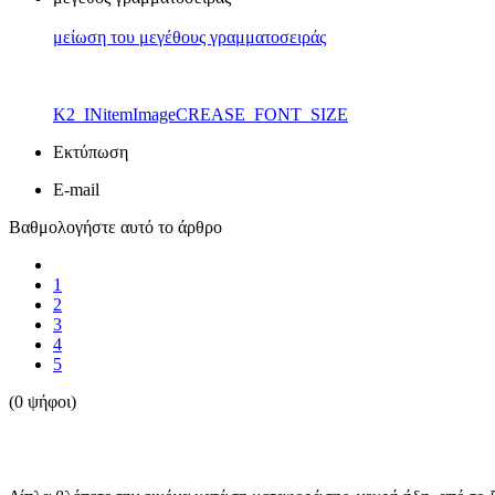
μείωση του μεγέθους γραμματοσειράς
K2_INitemImageCREASE_FONT_SIZE
Εκτύπωση
E-mail
Βαθμολογήστε αυτό το άρθρο
1
2
3
4
5
(0 ψήφοι)