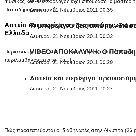
Φυσικός και Ηλεκτρολόγος έχει σπουδάσει ο μάστερ τη
Παπαδήμος και απλά […]
Δευτέρα, 21 Νοέμβριος 2011 00:35
Αστεία και περίεργα προικοσύμφωνα α
Τι μπορείς να δεις από το.. διάστ
Ελλάδα
Δευτέρα, 21 Νοέμβριος 2011 00:32
VIDEO-ΑΠΟΚΑΛΥΨΗ: Ο Παπαδήμο
Περισσότερα από 3000 προικοσύμφωνα που έμειναν 
περιλαμβάνονται στο “Γαμ […]
Δευτέρα, 21 Νοέμβριος 2011 00:29
Αστεία και περίεργα προικοσύ
Δευτέρα, 21 Νοέμβριος 2011 00:27
Πώς προστατεύονται οι διαδηλωτές στην Αίγυπτο (26 p