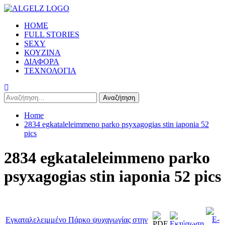
Skip
to
Primary
HOME
content
Menu
FULL STORIES
SEXY
ΚΟΥΖΙΝΑ
ΔΙΑΦΟΡΑ
ΤΕΧΝΟΛΟΓΙΑ
Αναζήτηση
για:
Home
2834 egkataleleimmeno parko psyxagogias stin iaponia 52
pics
2834 egkataleleimmeno parko
psyxagogias stin iaponia 52 pics
Εγκαταλελειμμένο Πάρκο ψυχαγωγίας στην