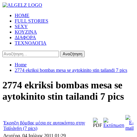
Skip
to
Primary
HOME
content
Menu
FULL STORIES
SEXY
ΚΟΥΖΙΝΑ
ΔΙΑΦΟΡΑ
ΤΕΧΝΟΛΟΓΙΑ
Αναζήτηση
για:
Home
2774 ekriksi bombas mesa se aytokinito stin tailandi 7 pics
2774 ekriksi bombas mesa se
aytokinito stin tailandi 7 pics
Έκρηξη βόμβας μέσα σε αυτοκίνητο στην
Ταϊλάνδη (7 pics)
Δευτέρα, 04 Ιούλιος 2011 01:29