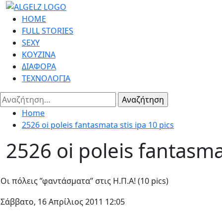
Skip
to
Primary
HOME
content
Menu
FULL STORIES
SEXY
ΚΟΥΖΙΝΑ
ΔΙΑΦΟΡΑ
ΤΕΧΝΟΛΟΓΙΑ
Αναζήτηση
για:
Home
2526 oi poleis fantasmata stis ipa 10 pics
2526 oi poleis fantasmat
Oι πόλεις ”φαντάσματα” στις Η.Π.Α! (10 pics)
Σάββατο, 16 Απρίλιος 2011 12:05