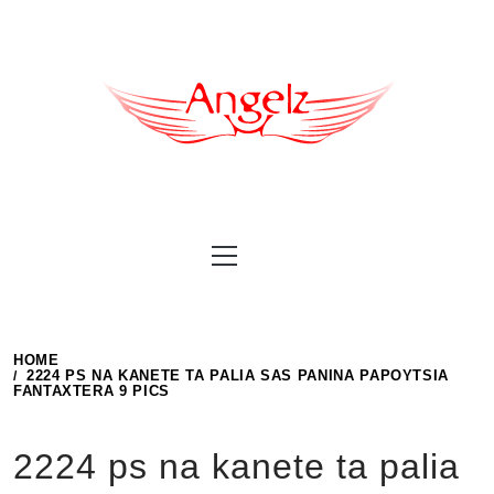
Skip
to
content
Primary
Menu
HOME
2224 PS NA KANETE TA PALIA SAS PANINA PAPOYTSIA
FANTAXTERA 9 PICS
2224 ps na kanete ta palia