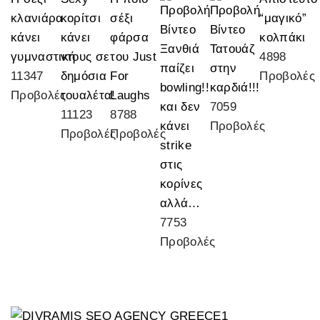
κλανιάρα
κορίτσι
σέξι
“μαγικό”
κάνει
κάνει
φάρσα
κολπάκι
Ξανθιά
Τατουάζ
γυμναστική
ντους σε
του Just
4898
παίζει
στην
11347
δημόσια
For
Προβολές
bowling!!
καρδιά!!!
Προβολές
τουαλέτα!
Laughs
και δεν
7059
11123
8788
κάνει
Προβολές
Προβολές
Προβολές
strike
στις
κορίνες
αλλά…
7753
Προβολές