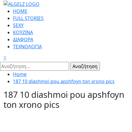
Skip
to
Primary
HOME
content
Menu
FULL STORIES
SEXY
ΚΟΥΖΙΝΑ
ΔΙΑΦΟΡΑ
ΤΕΧΝΟΛΟΓΙΑ
Αναζήτηση
για:
Home
187 10 diashmoi pou apshfoyn ton xrono pics
187 10 diashmoi pou apshfoyn
ton xrono pics