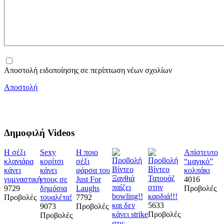
Αποστολή ειδοποίησης σε περίπτωση νέων σχολίων
Αποστολή
Δημοφιλή Videos
Η σέξι
Sexy
Η ποιο
Απίστευτο
κλανιάρα
κορίτσι
σέξι
“μαγικό”
κάνει
κάνει
φάρσα του
κολπάκι
Ξανθιά
Τατουάζ
γυμναστική
ντους σε
Just For
4016
παίζει
στην
9729
δημόσια
Laughs
Προβολές
bowling!!
καρδιά!!!
Προβολές
τουαλέτα!
7792
και δεν
5633
9073
Προβολές
κάνει strike
Προβολές
Προβολές
στις