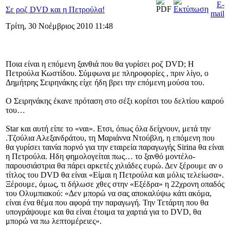
Σε ροζ DVD και η Πετρούλα!
Τρίτη, 30 Νοέμβριος 2010 11:48
Ποια είναι η επόμενη ξανθιά που θα γυρίσει ροζ DVD; Η
Πετρούλα Κωστίδου. Σύμφωνα με πληροφορίες , πριν λίγο, ο
Δημήτρης Σειρηνάκης είχε ήδη βρει την επόμενη μούσα του.
Ο Σειρηνάκης έκανε πρόταση στο σέξι κορίτσι του δελτίου καιρού
του…
Star και αυτή είπε το «ναι». Ετσι, όπως όλα δείχνουν, μετά την
.Τζούλια Αλεξανδράτου, τη Μαριάννα Ντούβλη, η επόμενη που
θα γυρίσει ταινία πορνό για την εταιρεία παραγωγής Sirina θα είναι
η Πετρούλα. Ηδη φημολογείται πως… το ξανθό μοντέλο-
παρουσιάστρια θα πάρει αρκετές χιλιάδες ευρώ. Δεν ξέρουμε αν ο
τίτλος του DVD θα είναι «Είμαι η Πετρούλα και μόλις τελείωσα».
Ξέρουμε, όμως, τι δήλωσε χθες στην «Εξέδρα» η 22χρονη οπαδός
του Ολυμπιακού: «Δεν μπορώ να σας αποκαλύψω κάτι ακόμα,
είναι ένα θέμα που αφορά την παραγωγή. Την Τετάρτη που θα
υπογράψουμε και θα είναι έτοιμα τα χαρτιά για το DVD, θα
μπορώ να πω λεπτομέρειες».