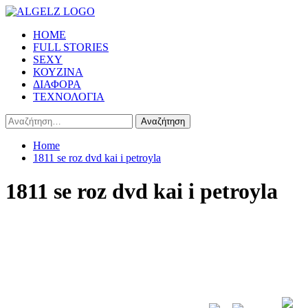
Skip
to
Primary
HOME
content
Menu
FULL STORIES
SEXY
ΚΟΥΖΙΝΑ
ΔΙΑΦΟΡΑ
ΤΕΧΝΟΛΟΓΙΑ
Αναζήτηση
για:
Home
1811 se roz dvd kai i petroyla
1811 se roz dvd kai i petroyla