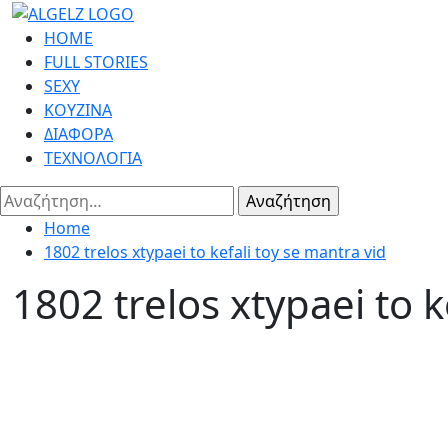
Skip
to
Primary
HOME
content
Menu
FULL STORIES
SEXY
ΚΟΥΖΙΝΑ
ΔΙΑΦΟΡΑ
ΤΕΧΝΟΛΟΓΙΑ
Αναζήτηση
για:
Home
1802 trelos xtypaei to kefali toy se mantra vid
1802 trelos xtypaei to k