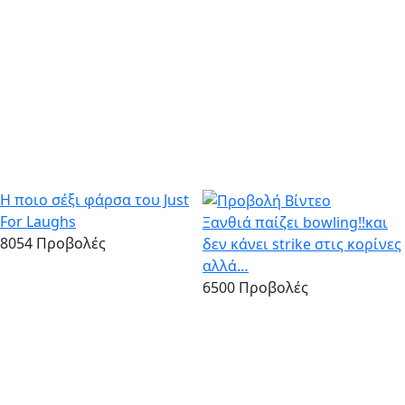
Η ποιο σέξι φάρσα του Just
For Laughs
Ξανθιά παίζει bowling!!και
8054 Προβολές
δεν κάνει strike στις κορίνες
αλλά…
6500 Προβολές