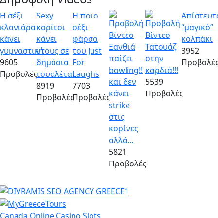
Η σέξι
Sexy
Η ποιο
Απίστευτ
κλανιάρα
κορίτσι
σέξι
“μαγικό”
κάνει
κάνει
φάρσα
κολπάκι
Ξανθιά
Τατουάζ
γυμναστική
ντους σε
του Just
3952
παίζει
στην
9605
δημόσια
For
Προβολέ
bowling!!
καρδιά!!!
Προβολές
τουαλέτα!
Laughs
και δεν
5539
8919
7703
κάνει
Προβολές
Προβολές
Προβολές
strike
στις
κορίνες
αλλά…
5821
Προβολές
Canada Online Casino Slots