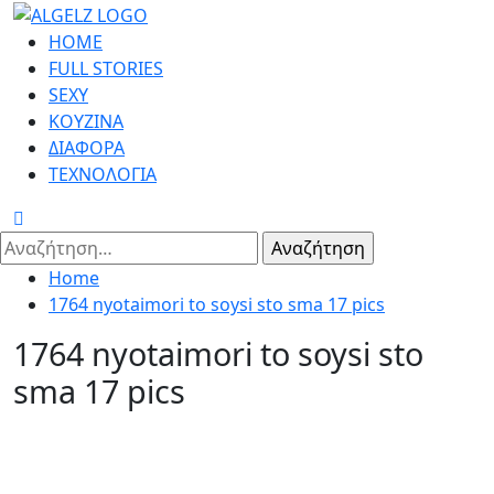
Skip
to
Primary
HOME
content
Menu
FULL STORIES
SEXY
ΚΟΥΖΙΝΑ
ΔΙΑΦΟΡΑ
ΤΕΧΝΟΛΟΓΙΑ
Αναζήτηση
για:
Home
1764 nyotaimori to soysi sto sma 17 pics
1764 nyotaimori to soysi sto
sma 17 pics