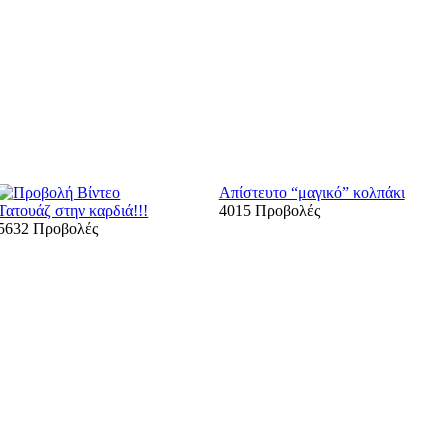
Απίστευτο “μαγικό” κολπάκι
Τατουάζ στην καρδιά!!!
4015 Προβολές
5632 Προβολές