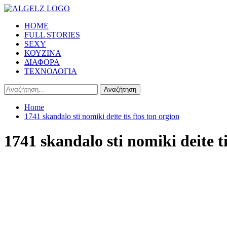
Skip
to
Primary
HOME
content
Menu
FULL STORIES
SEXY
ΚΟΥΖΙΝΑ
ΔΙΑΦΟΡΑ
ΤΕΧΝΟΛΟΓΙΑ
Αναζήτηση
για:
Home
1741 skandalo sti nomiki deite tis ftos ton orgion
1741 skandalo sti nomiki deite ti