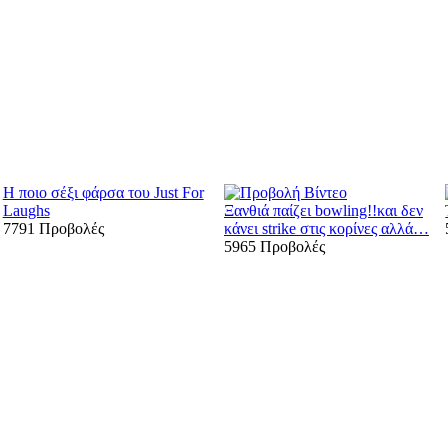
Η ποιο σέξι φάρσα του Just For
Laughs
Ξανθιά παίζει bowling!!και δεν
7791 Προβολές
κάνει strike στις κορίνες αλλά…
5965 Προβολές