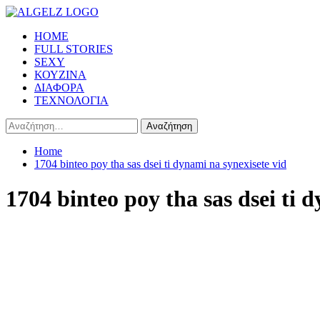
Skip
to
Primary
HOME
content
Menu
FULL STORIES
SEXY
ΚΟΥΖΙΝΑ
ΔΙΑΦΟΡΑ
ΤΕΧΝΟΛΟΓΙΑ
Αναζήτηση
για:
Home
1704 binteo poy tha sas dsei ti dynami na synexisete vid
1704 binteo poy tha sas dsei ti 