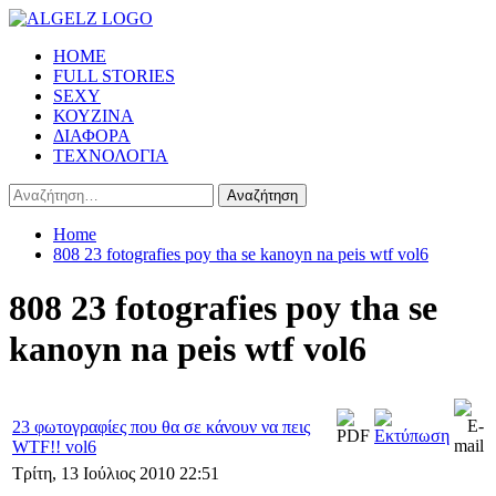
Skip
to
Primary
HOME
content
Menu
FULL STORIES
SEXY
ΚΟΥΖΙΝΑ
ΔΙΑΦΟΡΑ
ΤΕΧΝΟΛΟΓΙΑ
Αναζήτηση
για:
Home
808 23 fotografies poy tha se kanoyn na peis wtf vol6
808 23 fotografies poy tha se
kanoyn na peis wtf vol6
23 φωτογραφίες που θα σε κάνουν να πεις
WTF!! vol6
Τρίτη, 13 Ιούλιος 2010 22:51